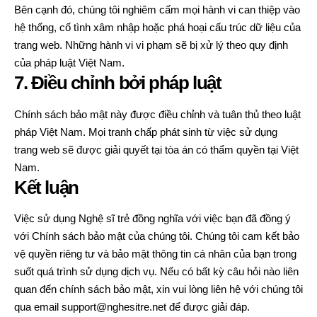
Bên cạnh đó, chúng tôi nghiêm cấm mọi hành vi can thiệp vào
hệ thống, cố tình xâm nhập hoặc phá hoại cấu trúc dữ liệu của
trang web. Những hành vi vi phạm sẽ bị xử lý theo quy định
của pháp luật Việt Nam.
7. Điều chỉnh bởi pháp luật
Chính sách bảo mật này được điều chỉnh và tuân thủ theo luật
pháp Việt Nam. Mọi tranh chấp phát sinh từ việc sử dụng
trang web sẽ được giải quyết tại tòa án có thẩm quyền tại Việt
Nam.
Kết luận
Việc sử dụng Nghệ sĩ trẻ đồng nghĩa với việc bạn đã đồng ý
với Chính sách bảo mật của chúng tôi. Chúng tôi cam kết bảo
vệ quyền riêng tư và bảo mật thông tin cá nhân của bạn trong
suốt quá trình sử dụng dịch vụ. Nếu có bất kỳ câu hỏi nào liên
quan đến chính sách bảo mật, xin vui lòng liên hệ với chúng tôi
qua email
support@nghesitre.net
để được giải đáp.