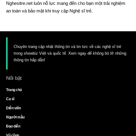
Nghesitre.net
luôn nỗ lực mang đến cho bạn một trải nghiệm
an toàn và bảo mật khi truy cập Nghệ sĩ trẻ.
Chuyên trang cập nhật thông tin và tin tức về các nghệ sĩ trẻ
trong showbiz Việt và quốc tế. Xem ngay để không bỏ lỡ những
thông tin hấp dẫn!
Nổi bật
Trang chủ
Ca sĩ
Diễn viên
Người mẫu
Đạo diễn
Vũ công