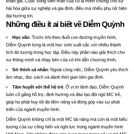
khán giả. Cuộc sống viên mãn của cô là minh chứng cho sự
hài hòa giữa sự nghiệp và gia đình, điều mà nhiều phụ nữ hiện
đại hướng tới.
Những điều ít ai biết về Diễm Quỳnh
Học vấn
: Trước khi theo đuổi con đường truyền hình,
Diễm Quỳnh từng là một học sinh xuất sắc với nhiều thành
tích ấn tượng trong học tập. Điều này phần nào giải thích cho
sự thông minh và nhạy bén của cô khi dẫn chương trình.
Sở thích cá nhân
: Ngoài công việc, Diễm Quỳnh yêu thích
âm nhạc, đọc sách và dành thời gian bên gia đình.
Tâm huyết với thế hệ trẻ
: Ở vị trí lãnh đạo, Diễm Quỳnh
luôn cố gắng hỗ trợ, định hướng và đào tạo đội ngũ MC trẻ,
giúp họ phát huy tối đa tiềm năng và đóng góp vào sự phát
triển của ngành truyền hình.
Diễm Quỳnh không chỉ là một MC tài năng mà còn là một biểu
tượng của sự cống hiến và nghị lực trong ngành truyền hình