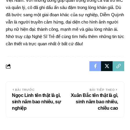
Việt Nam. Với những đóng góp quan trọng trong cả vai trò MC
và quản lý, cô đã ghi dấu ấn sâu đậm trong lòng khán giả. Dù
đã bước sang một giai đoạn khác của sự nghiệp, Diễm Quỳnh
vẫn là người truyền cảm hứng, đại diện cho hình ảnh người
phụ nữ hiện đại: thành công, mạnh mẽ và giàu lòng nhân ái.
Nhớ truy cập
Nghệ Sĩ Trẻ
để cùng tìm hiểu thêm những tin tức
cần thiết và trực quan nhất ở bất cứ đâu!
BÀI TRƯỚC
BÀI TIẾP THEO
Ngọc Linh tên thật là gì,
Xuân Bắc tên thật là gì,
sinh năm bao nhiêu, sự
sinh năm bao nhiêu,
nghiệp
chiều cao