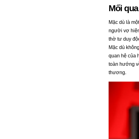
Mối qua
Mặc dù là một
người vợ hiện
thờ tư duy độ
Mặc dù không 
quan hệ của h
toàn hướng về
thương.