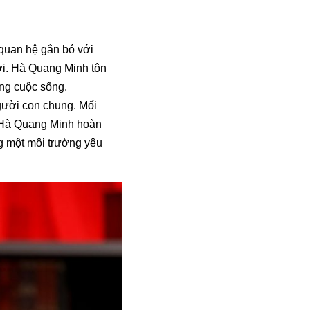
 quan hệ gắn bó với
ưới. Hà Quang Minh tôn
ong cuộc sống.
gười con chung. Mối
y, Hà Quang Minh hoàn
g một môi trường yêu