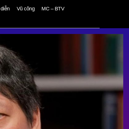
diễn
Vũ công
MC – BTV