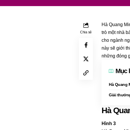
Hà Quang Minh
trò một nhà b
Chia sẻ
cho ngành ngh
này sẽ giới t
những đóng gó
Mục 
Hà Quang M
Giải thưởn
Hà Quan
Hình 3