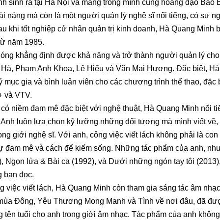
 sinh ra tại Hà Nội và mang trong mình cung hoàng đạo Bảo B
ài năng mà còn là một người quản lý nghệ sĩ nổi tiếng, có sự n
au khi tốt nghiệp cử nhân quản trị kinh doanh, Hà Quang Minh b
từ năm 1985.
óng khẳng định được khả năng và trở thành người quản lý cho
Hà, Phạm Anh Khoa, Lê Hiếu và Văn Mai Hương. Đặc biệt, H
ký mục gia và bình luận viên cho các chương trình thể thao, đặc 
+ và VTV.
có niềm đam mê đặc biệt với nghệ thuật, Hà Quang Minh nổi tiế
 Anh luôn lựa chọn kỹ lưỡng những đối tượng mà mình viết về, 
rong giới nghệ sĩ. Với anh, công việc viết lách không phải là c
 sự đam mê và cách để kiếm sống. Những tác phẩm của anh, nh
), Ngọn lửa & Bài ca (1992), và Dưới những ngón tay tôi (2013)
g bạn đọc.
g việc viết lách, Hà Quang Minh còn tham gia sáng tác âm nhạ
mùa Đông, Yêu Thương Mong Manh và Tình về nơi đâu, đã được 
 tên tuổi cho anh trong giới âm nhạc. Tác phẩm của anh không c