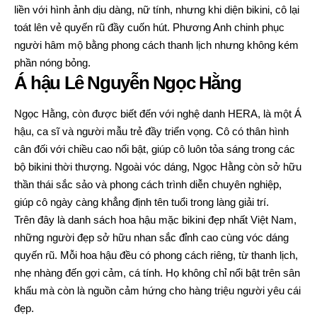
liền với hình ảnh dịu dàng, nữ tính, nhưng khi diện bikini, cô lại
toát lên vẻ quyến rũ đầy cuốn hút. Phương Anh chinh phục
người hâm mộ bằng phong cách thanh lịch nhưng không kém
phần nóng bỏng.
Á hậu Lê Nguyễn Ngọc Hằng
Ngọc Hằng, còn được biết đến với nghệ danh HERA, là một Á
hậu, ca sĩ và người mẫu trẻ đầy triển vọng. Cô có thân hình
cân đối với chiều cao nổi bật, giúp cô luôn tỏa sáng trong các
bộ bikini thời thượng. Ngoài vóc dáng, Ngọc Hằng còn sở hữu
thần thái sắc sảo và phong cách trình diễn chuyên nghiệp,
giúp cô ngày càng khẳng định tên tuổi trong làng giải trí.
Trên đây là danh sách hoa hậu mặc bikini đẹp nhất Việt Nam,
những người đẹp sở hữu nhan sắc đỉnh cao cùng vóc dáng
quyến rũ. Mỗi hoa hậu đều có phong cách riêng, từ thanh lịch,
nhẹ nhàng đến gợi cảm, cá tính. Họ không chỉ nổi bật trên sân
khấu mà còn là nguồn cảm hứng cho hàng triệu người yêu cái
đẹp.