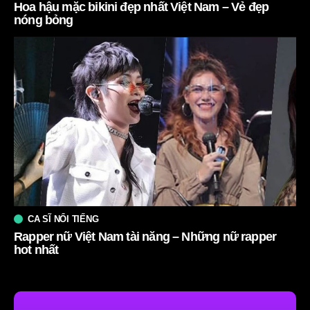
Hoa hậu mặc bikini đẹp nhất Việt Nam – Vẻ đẹp
nóng bỏng
CA SĨ NỔI TIẾNG
Rapper nữ Việt Nam tài năng – Những nữ rapper
hot nhất