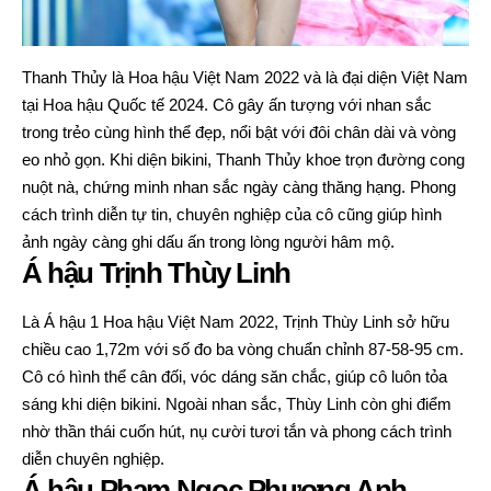
Thanh Thủy là Hoa hậu Việt Nam 2022 và là đại diện Việt Nam
tại Hoa hậu Quốc tế 2024. Cô gây ấn tượng với nhan sắc
trong trẻo cùng hình thể đẹp, nổi bật với đôi chân dài và vòng
eo nhỏ gọn. Khi diện bikini, Thanh Thủy khoe trọn đường cong
nuột nà, chứng minh nhan sắc ngày càng thăng hạng. Phong
cách trình diễn tự tin, chuyên nghiệp của cô cũng giúp hình
ảnh ngày càng ghi dấu ấn trong lòng người hâm mộ.
Á hậu Trịnh Thùy Linh
Là Á hậu 1 Hoa hậu Việt Nam 2022, Trịnh Thùy Linh sở hữu
chiều cao 1,72m với số đo ba vòng chuẩn chỉnh 87-58-95 cm.
Cô có hình thể cân đối, vóc dáng săn chắc, giúp cô luôn tỏa
sáng khi diện bikini. Ngoài nhan sắc, Thùy Linh còn ghi điểm
nhờ thần thái cuốn hút, nụ cười tươi tắn và phong cách trình
diễn chuyên nghiệp.
Á hậu Phạm Ngọc Phương Anh