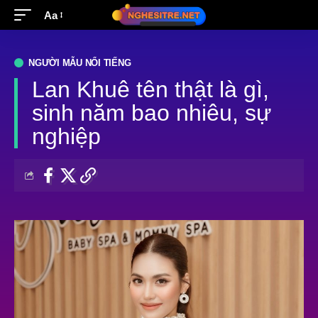
Aa
NGƯỜI MẪU NỔI TIẾNG
Lan Khuê tên thật là gì,
sinh năm bao nhiêu, sự
nghiệp