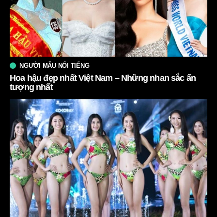
NGƯỜI MẪU NỔI TIẾNG
Hoa hậu đẹp nhất Việt Nam – Những nhan sắc ấn
tượng nhất