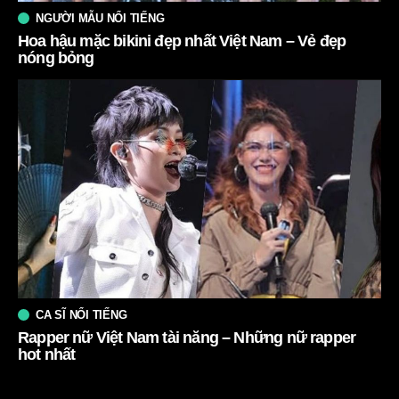
NGƯỜI MẪU NỔI TIẾNG
Hoa hậu mặc bikini đẹp nhất Việt Nam – Vẻ đẹp
nóng bỏng
CA SĨ NỔI TIẾNG
Rapper nữ Việt Nam tài năng – Những nữ rapper
hot nhất