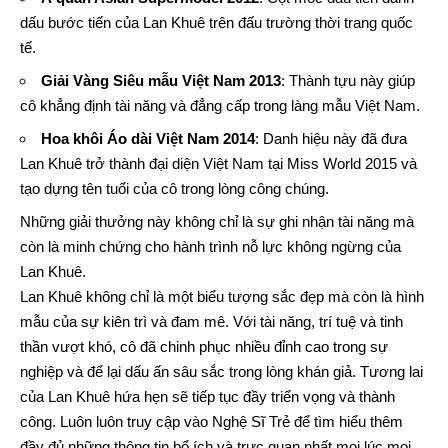
dấu bước tiến của Lan Khuê trên đấu trường thời trang quốc
tế.
Giải Vàng Siêu mẫu Việt Nam 2013
: Thành tựu này giúp
cô khẳng định tài năng và đẳng cấp trong làng mẫu Việt Nam.
Hoa khôi Áo dài Việt Nam 2014
: Danh hiệu này đã đưa
Lan Khuê trở thành đại diện Việt Nam tại Miss World 2015 và
tạo dựng tên tuổi của cô trong lòng công chúng.
Những giải thưởng này không chỉ là sự ghi nhận tài năng mà
còn là minh chứng cho hành trình nỗ lực không ngừng của
Lan Khuê.
Lan Khuê không chỉ là một biểu tượng sắc đẹp mà còn là hình
mẫu của sự kiên trì và đam mê. Với tài năng, trí tuệ và tinh
thần vượt khó, cô đã chinh phục nhiều đỉnh cao trong sự
nghiệp và để lại dấu ấn sâu sắc trong lòng khán giả. Tương lai
của Lan Khuê hứa hẹn sẽ tiếp tục đầy triển vọng và thành
công. Luôn luôn truy cập vào
Nghệ Sĩ Trẻ
để tìm hiểu thêm
đầy đủ những thông tin bổ ích và trực quan nhất mọi lúc mọi