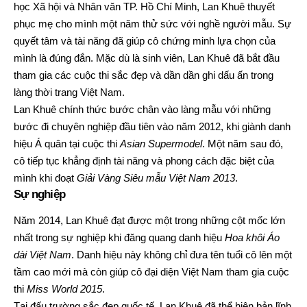
học Xã hội và Nhân văn TP. Hồ Chí Minh, Lan Khuê thuyết
phục mẹ cho mình một năm thử sức với nghề người mẫu. Sự
quyết tâm và tài năng đã giúp cô chứng minh lựa chọn của
mình là đúng đắn. Mặc dù là sinh viên, Lan Khuê đã bắt đầu
tham gia các cuộc thi sắc đẹp và dần dần ghi dấu ấn trong
làng thời trang Việt Nam.
Lan Khuê chính thức bước chân vào làng mẫu với những
bước đi chuyên nghiệp đầu tiên vào năm 2012, khi giành danh
hiệu Á quân tại cuộc thi
Asian Supermodel
. Một năm sau đó,
cô tiếp tục khẳng định tài năng và phong cách đặc biệt của
mình khi đoạt
Giải Vàng Siêu mẫu Việt Nam 2013
.
Sự nghiệp
Năm 2014, Lan Khuê đạt được một trong những cột mốc lớn
nhất trong sự nghiệp khi đăng quang danh hiệu
Hoa khôi Áo
dài Việt Nam
. Danh hiệu này không chỉ đưa tên tuổi cô lên một
tầm cao mới mà còn giúp cô đại diện Việt Nam tham gia cuộc
thi
Miss World 2015
.
Tại đấu trường sắc đẹp quốc tế, Lan Khuê đã thể hiện bản lĩnh