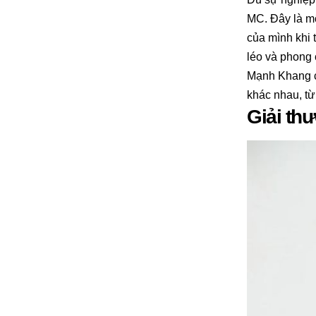
MC. Đây là m
của mình khi 
léo và phong 
Mạnh Khang c
khác nhau, từ
Giải th