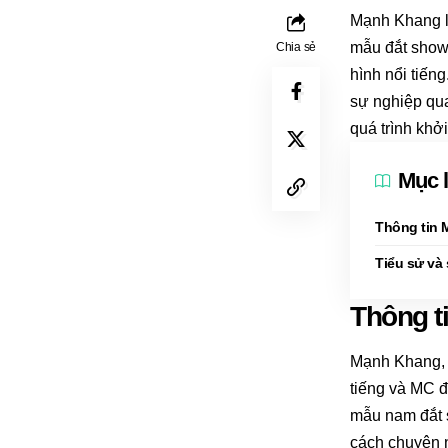
Mạnh Khang là
mẫu đắt show
Chia sẻ
hình nổi tiến
sự nghiệp qua
quá trình kh
Mục 
Thông tin
Tiểu sử và
Thông t
Mạnh Khang, t
tiếng và MC đ
mẫu nam đắt s
cách chuyên 