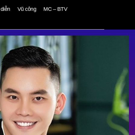
diễn
Vũ công
MC – BTV