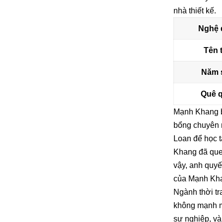
nhà thiết kế.
Nghệ 
Tên 
Năm 
Quê 
Mạnh Khang bắ
bổng chuyên n
Loan để học t
Khang đã quen
vậy, anh quyế
của Mạnh Kha
Ngành thời t
không mạnh m
sự nghiệp, v