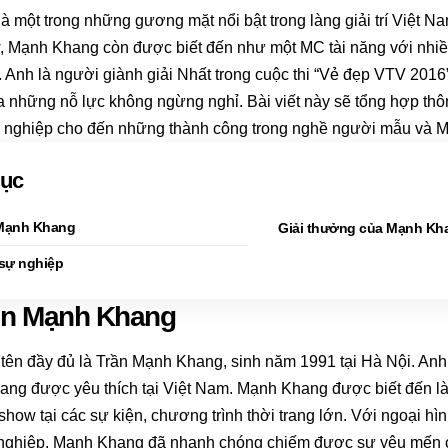
 một trong những gương mặt nổi bật trong làng giải trí Việt N
, Mạnh Khang còn được biết đến như một MC tài năng với nhiề
g. Anh là người giành giải Nhất trong cuộc thi “Vẻ đẹp VTV 2016
 những nỗ lực không ngừng nghỉ. Bài viết này sẽ tổng hợp thô
ởi nghiệp cho đến những thành công trong nghề người mẫu và 
lục
 Mạnh Khang
Giải thưởng của Mạnh Kh
 sự nghiệp
in Mạnh Khang
ên đầy đủ là Trần Mạnh Khang, sinh năm 1991 tại Hà Nội. Anh
ang được yêu thích tại Việt Nam. Mạnh Khang được biết đến l
how tại các sự kiện, chương trình thời trang lớn. Với ngoại hìn
nghiệp, Mạnh Khang đã nhanh chóng chiếm được sự yêu mến 