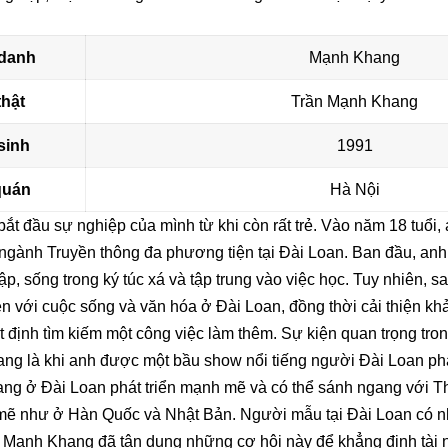
danh
Mạnh Khang
thật
Trần Mạnh Khang
sinh
1991
quán
Hà Nội
t đầu sự nghiệp của mình từ khi còn rất trẻ. Vào năm 18 tuổi
gành Truyền thông đa phương tiện tại Đài Loan. Ban đầu, anh 
ập, sống trong ký túc xá và tập trung vào việc học. Tuy nhiên, s
 với cuộc sống và văn hóa ở Đài Loan, đồng thời cải thiện khả
t định tìm kiếm một công việc làm thêm. Sự kiện quan trọng tro
ng là khi anh được một bầu show nổi tiếng người Đài Loan phá
rang ở Đài Loan phát triển mạnh mẽ và có thể sánh ngang với 
ẽ như ở Hàn Quốc và Nhật Bản. Người mẫu tại Đài Loan có nhi
à Mạnh Khang đã tận dụng những cơ hội này để khẳng định tài 