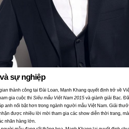
 và sự nghiệp
gian thành công tại Đài Loan, Mạnh Khang quyết định trở về Việ
ham gia cuộc thi
Siêu mẫu Việt Nam 2015
và giành giải Bạc. Đ
úp anh nổi bật hơn trong ngành người mẫu Việt Nam. Giải thưở
ận được nhiều lời mời tham gia các show diễn thời trang, mà
ác nhãn hàng lớn.
 người mẫu đang rất thăng hoa, Mạnh Khang lại quyết định c