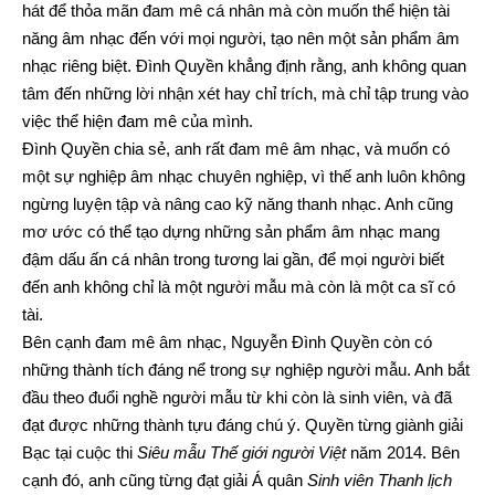
hát để thỏa mãn đam mê cá nhân mà còn muốn thể hiện tài
năng âm nhạc đến với mọi người, tạo nên một sản phẩm âm
nhạc riêng biệt. Đình Quyền khẳng định rằng, anh không quan
tâm đến những lời nhận xét hay chỉ trích, mà chỉ tập trung vào
việc thể hiện đam mê của mình.
Đình Quyền chia sẻ, anh rất đam mê âm nhạc, và muốn có
một sự nghiệp âm nhạc chuyên nghiệp, vì thế anh luôn không
ngừng luyện tập và nâng cao kỹ năng thanh nhạc. Anh cũng
mơ ước có thể tạo dựng những sản phẩm âm nhạc mang
đậm dấu ấn cá nhân trong tương lai gần, để mọi người biết
đến anh không chỉ là một người mẫu mà còn là một ca sĩ có
tài.
Bên cạnh đam mê âm nhạc, Nguyễn Đình Quyền còn có
những thành tích đáng nể trong sự nghiệp người mẫu. Anh bắt
đầu theo đuổi nghề người mẫu từ khi còn là sinh viên, và đã
đạt được những thành tựu đáng chú ý. Quyền từng giành giải
Bạc tại cuộc thi
Siêu mẫu Thế giới người Việt
năm 2014. Bên
cạnh đó, anh cũng từng đạt giải Á quân
Sinh viên Thanh lịch