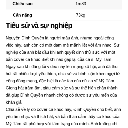
Chiều sao
1m83
Cân nặng
73kg
Tiểu sử và sự nghiệp
Nguyễn Đình Quyền là người mẫu ảnh, nhưng ngoài công
việc này, anh còn có một đam mê mãnh liệt với âm nhạc. Sự
nghiệp của anh bắt đầu khi anh quyết định thử sức với một
bản cover ca khúc Biết khi nào gặp lại của ca sĩ Mỹ Tâm.
Ngay sau khi đăng tải video này lên mạng xã hội, anh đã thu
hút rất nhiều lượt yêu thích, chia sẻ và bình luận khen ngợi từ
cộng đồng mạng, đặc biệt là các fan của nữ ca sĩ Mỹ Tâm.
Giọng hát trầm ấm, giàu cảm xúc và sự thể hiện chân thành
đã giúp Đình Quyền nhanh chóng có được sự yêu mến của
khán giả.
Chia sẻ về lý do cover ca khúc này, Đình Quyền cho biết, anh
yêu âm nhạc và thích hát, và bản thân cảm thấy ca khúc của
Mỹ Tâm rất phù hợp với tâm trạng của mình. Anh không chỉ