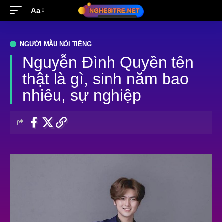
Aa
NGƯỜI MẪU NỔI TIẾNG
Nguyễn Đình Quyền tên
thật là gì, sinh năm bao
nhiêu, sự nghiệp