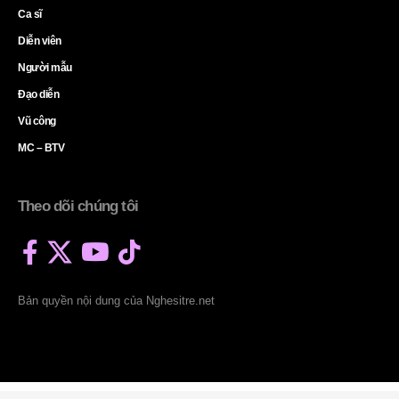
Ca sĩ
Diễn viên
Người mẫu
Đạo diễn
Vũ công
MC – BTV
Theo dõi chúng tôi
Bản quyền nội dung của Nghesitre.net