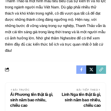
Thanh Thảo là một hình mẫu tiêu biểu của sự kiên trì và nỗ lực
trong ngành người mẫu Việt Nam. Dù gặp phải nhiều thử
thách và khó khăn trong nghề, cô đã vượt qua tất cả để đạt
được những thành công đáng ngưỡng mộ. Hiện nay, với
những bước đi vững vàng trong sự nghiệp, Thanh Thảo vẫn là
một cái tên sáng giá trong làng thời trang và là một người mẫu
có ảnh hưởng lớn. Nhớ ghé thăm
Nghesitre
để có thể xem
thêm đầy đủ các kiến thức bổ ích và trực quan nhất ở bất cứ
đâu!
BÀI TRƯỚC
BÀI TIẾP THEO
Ái Phương tên thật là gì,
Linh Nga tên thật là gì,
sinh năm bao nhiêu,
sinh năm bao nhiêu,
chiều cao
chiều cao