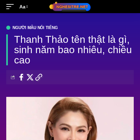
Aa
NGƯỜI MẪU NỔI TIẾNG
Thanh Thảo tên thật là gì,
sinh năm bao nhiêu, chiều
cao