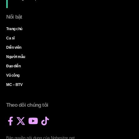
Nổi bật
Trang chủ
Ca sĩ
Diễn viên
Người mẫu
Đạo diễn
Vũ công
MC – BTV
Theo dõi chúng tôi
Bản quyền nội dung của Nghesitre.net