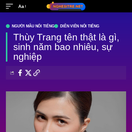
Aa
NGƯỜI MẪU NỔI TIẾNG
DIỄN VIÊN NỔI TIẾNG
Thùy Trang tên thật là gì,
sinh năm bao nhiêu, sự
nghiệp