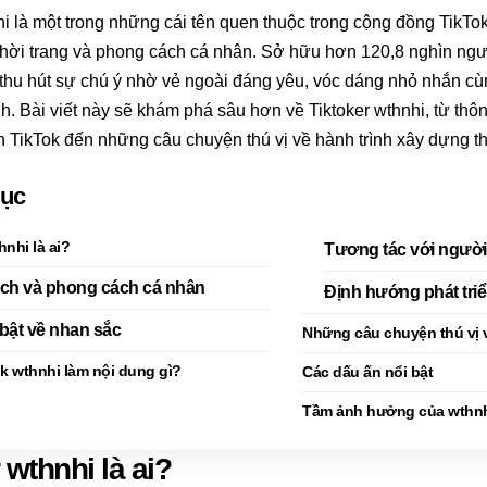
hi là một trong những cái tên quen thuộc trong cộng đồng TikTok
thời trang và phong cách cá nhân. Sở hữu hơn 120,8 nghìn người
hu hút sự chú ý nhờ vẻ ngoài đáng yêu, vóc dáng nhỏ nhắn cùng
ính. Bài viết này sẽ khám phá sâu hơn về Tiktoker wthnhi, từ thô
ên TikTok đến những câu chuyện thú vị về hành trình xây dựng 
lục
hnhi là ai?
Tương tác với ngườ
ách và phong cách cá nhân
Định hướng phát tri
bật về nhan sắc
Những câu chuyện thú vị 
k wthnhi làm nội dung gì?
Các dấu ấn nổi bật
Tầm ảnh hưởng của wthn
 wthnhi là ai?