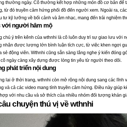
ống thường ngày. Cô thường kết hợp những món đồ cơ bản để tạ
, từ đó truyền cảm hứng phối đồ đến người xem. Ngoài ra, các
 tư kỹ lưỡng về bối cảnh và âm nhạc, mang đến trải nghiệm thú
 với người hâm mộ
 chú ý trên kênh của wthnhi là cô luôn duy trì sự giao lưu với
 nhận được lượng lớn bình luận tích cực, từ việc khen ngợi g
a sẻ động viên. Wthnhi cũng sẵn sàng lắng nghe ý kiến đóng góp
 cô ngày càng xây dựng được lòng tin yêu từ người theo dõi.
g phát triển nội dung
g lại ở thời trang, wthnhi còn mở rộng nội dung sang các lĩnh
ống và cả các video mang tính truyền cảm hứng. Điều này giúp 
hợp với nhu cầu và sở thích của nhiều nhóm đối tượng khán gi
âu chuyện thú vị về wthnhi