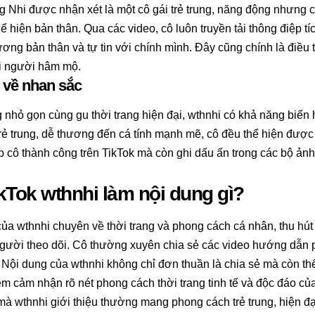
hi được nhận xét là một cô gái trẻ trung, năng động nhưng cũn
hể hiện bản thân. Qua các video, cô luôn truyền tải thông điệp t
ơng bản thân và tự tin với chính mình. Đây cũng chính là điều 
ới người hâm mộ.
 về nhan sắc
nhỏ gọn cùng gu thời trang hiện đại, wthnhi có khả năng biến
rẻ trung, dễ thương đến cá tính mạnh mẽ, cô đều thể hiện được 
p cô thành công trên TikTok mà còn ghi dấu ấn trong các bộ ả
kTok wthnhi làm nội dung gì?
ủa wthnhi chuyên về thời trang và phong cách cá nhân, thu hú
gười theo dõi. Cô thường xuyên chia sẻ các video hướng dẫn p
Nội dung của wthnhi không chỉ đơn thuần là chia sẻ mà còn thể
m cảm nhận rõ nét phong cách thời trang tinh tế và độc đáo của
 mà wthnhi giới thiệu thường mang phong cách trẻ trung, hiện 