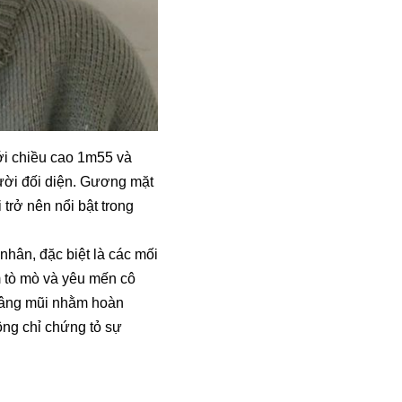
ới chiều cao 1m55 và
ười đối diện. Gương mặt
trở nên nổi bật trong
nhân, đặc biệt là các mối
m tò mò và yêu mến cô
 nâng mũi nhằm hoàn
ông chỉ chứng tỏ sự