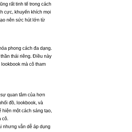
g rất tinh tế trong cách
ích cực, khuyến khích mọi
tạo nên sức hút lớn từ
 hóa phong cách đa dạng.
thần thái riêng. Điều này
nh lookbook mà cô tham
t sự quan tâm của hơn
hối đồ, lookbook, và
 hiện một cách sáng tạo,
 cô.
đại nhưng vẫn dễ áp dụng