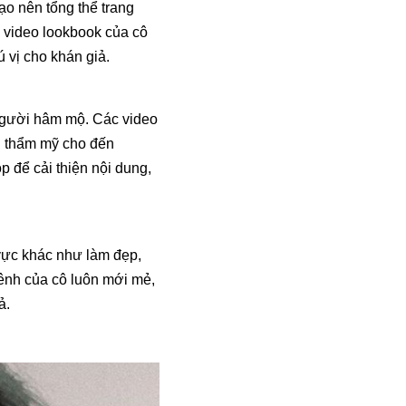
o nên tổng thể trang
 video lookbook của cô
 vị cho khán giả.
 người hâm mộ. Các video
u thẩm mỹ cho đến
 để cải thiện nội dung,
 vực khác như làm đẹp,
kênh của cô luôn mới mẻ,
ả.