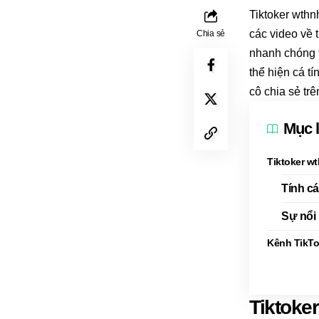
Tiktoker wthn
các video về 
Chia sẻ
nhanh chóng t
thể hiện cá t
cô chia sẻ tr
Mục 
Tiktoker wt
Tính c
Sự nổi 
Kênh TikTo
Tiktoker