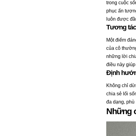
trong cuộc s
phục ấn tượng
luôn được đầu
Tương tác
Một điểm đáng
của cô thường
những lời chi
điều này giúp
Định hướn
Không chỉ dừn
chia sẻ lối s
đa dạng, phù 
Những c