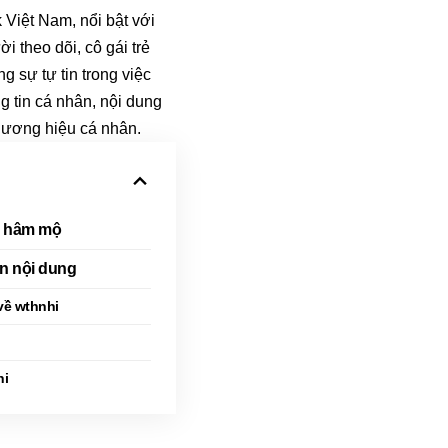
 Việt Nam, nổi bật với
 theo dõi, cô gái trẻ
 sự tự tin trong việc
ng tin cá nhân, nội dung
thương hiệu cá nhân.
i hâm mộ
ển nội dung
về wthnhi
hi