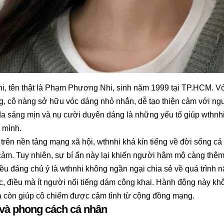
hi, tên thật là Phạm Phương Nhi, sinh năm 1999 tại TP.HCM. V
g, cô nàng sở hữu vóc dáng nhỏ nhắn, dễ tạo thiện cảm với ng
 da sáng mịn và nụ cười duyên dáng là những yếu tố giúp wthnhi 
 mình.
trên nền tảng mạng xã hội, wthnhi khá kín tiếng về đời sống cá 
cảm. Tuy nhiên, sự bí ẩn này lại khiến người hâm mộ càng thê
ều đáng chú ý là wthnhi không ngần ngại chia sẻ về quá trình
c, điều mà ít người nổi tiếng dám công khai. Hành động này kh
à còn giúp cô chiếm được cảm tình từ cộng đồng mạng.
 và phong cách cá nhân