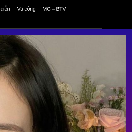
diễn
Vũ công
MC – BTV