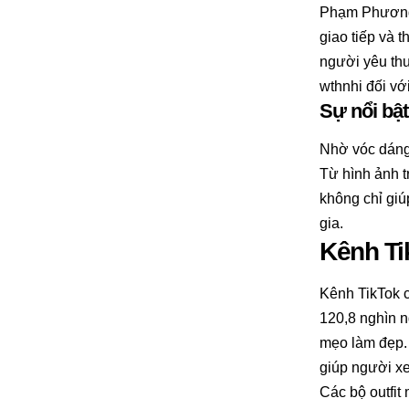
Phạm Phương N
giao tiếp và t
người yêu thư
wthnhi đối v
Sự nổi bật
Nhờ vóc dáng 
Từ hình ảnh t
không chỉ giú
gia.
Kênh Ti
Kênh TikTok c
120,8 nghìn n
mẹo làm đẹp. 
giúp người xe
Các bộ outfit