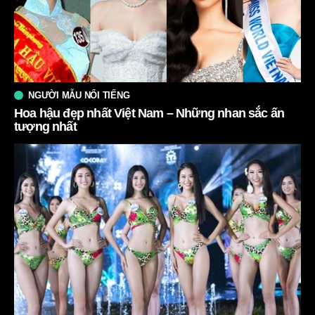
NGƯỜI MẪU NỔI TIẾNG
Hoa hậu đẹp nhất Việt Nam – Những nhan sắc ấn
tượng nhất