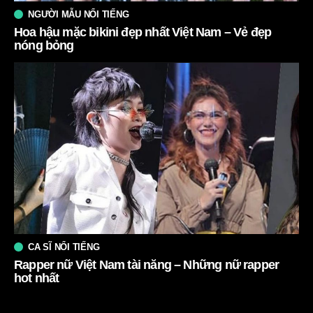
NGƯỜI MẪU NỔI TIẾNG
Hoa hậu mặc bikini đẹp nhất Việt Nam – Vẻ đẹp
nóng bỏng
CA SĨ NỔI TIẾNG
Rapper nữ Việt Nam tài năng – Những nữ rapper
hot nhất