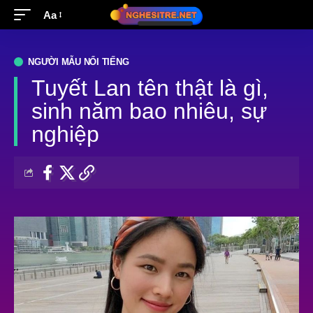
Aa
NGƯỜI MẪU NỔI TIẾNG
Tuyết Lan tên thật là gì,
sinh năm bao nhiêu, sự
nghiệp